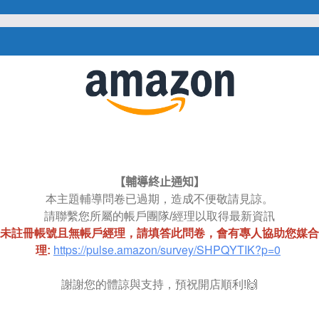
【輔導終止通知】
本主題輔導問卷已過期，造成不便敬請見諒。
請聯繫您所屬的帳戶團隊/經理以取得最新資訊
尚未註冊帳號且無帳戶經理，請填答此問卷，會有專人協助您媒
https://pulse.amazon/survey/SHPQYTIK?p=0
理:
謝謝您的體諒與支持，預祝開店順利!
🙌