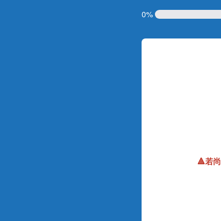
0%
🔺若