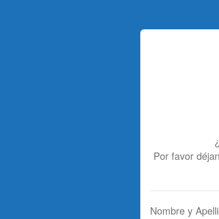
¿
Por favor déja
Nombre y Apell