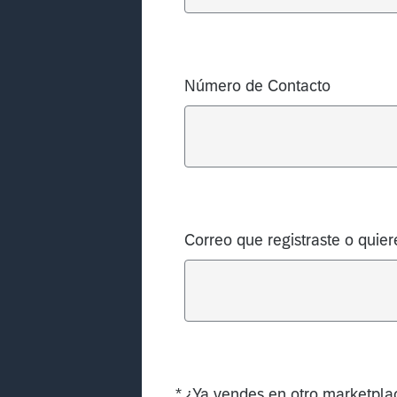
Número de Contacto
Correo que registraste o quiere
*
¿Ya vendes en otro marketpla
Required