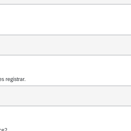
s registrar.
ce?