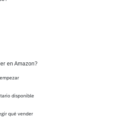
der en Amazon?
a empezar
tario disponible
egir qué vender