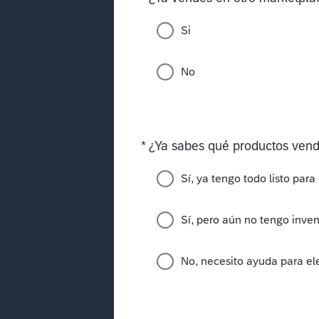
Si
No
*
¿Ya sabes qué productos ven
Required
Sí, ya tengo todo listo par
Sí, pero aún no tengo inven
No, necesito ayuda para el